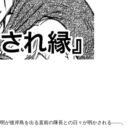
、明が彼岸島を出る直前の隊長との日々が明かされる――。