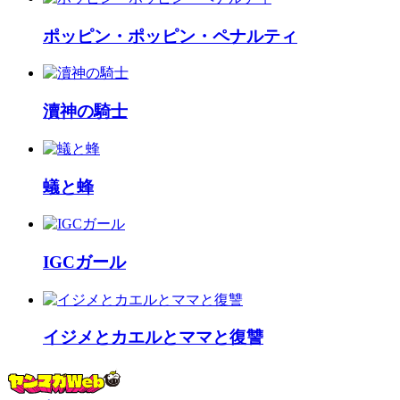
ポッピン・ポッピン・ペナルティ
瀆神の騎士
蟻と蜂
IGCガール
イジメとカエルとママと復讐