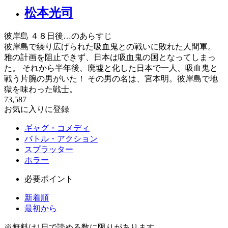
松本光司
彼岸島 ４８日後…のあらすじ
彼岸島で繰り広げられた吸血鬼との戦いに敗れた人間軍。
雅の計画を阻止できず、日本は吸血鬼の国となってしまっ
た。 それから半年後、廃墟と化した日本で一人、吸血鬼と
戦う片腕の男がいた！ その男の名は、宮本明。彼岸島で地
獄を味わった戦士。
73,587
お気に入りに登録
ギャグ・コメディ
バトル・アクション
スプラッター
ホラー
必要ポイント
新着順
最初から
※
無料
は1日で読める数に限りがあります。