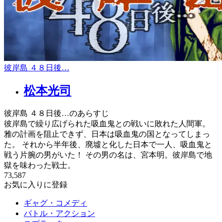
彼岸島 ４８日後…
松本光司
彼岸島 ４８日後…のあらすじ
彼岸島で繰り広げられた吸血鬼との戦いに敗れた人間軍。
雅の計画を阻止できず、日本は吸血鬼の国となってしまっ
た。 それから半年後、廃墟と化した日本で一人、吸血鬼と
戦う片腕の男がいた！ その男の名は、宮本明。彼岸島で地
獄を味わった戦士。
73,587
お気に入りに登録
ギャグ・コメディ
バトル・アクション