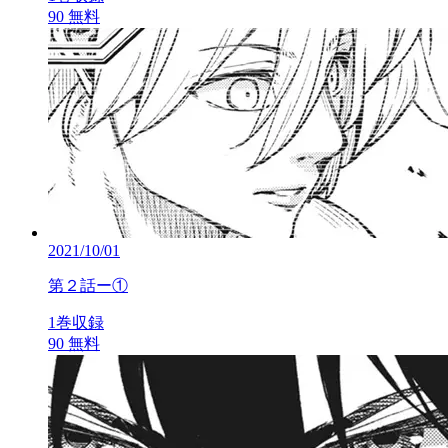
90
無料
2021/10/01
第２話ー①
1巻収録
90
無料