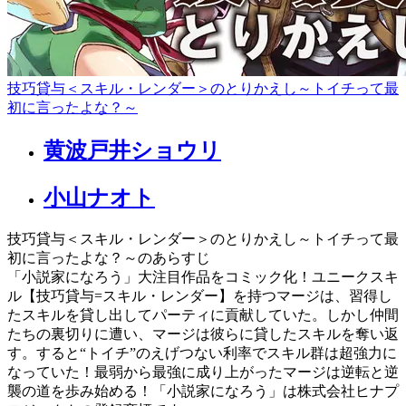
技巧貸与＜スキル・レンダー＞のとりかえし～トイチって最
初に言ったよな？～
黄波戸井ショウリ
小山ナオト
技巧貸与＜スキル・レンダー＞のとりかえし～トイチって最
初に言ったよな？～のあらすじ
「小説家になろう」大注目作品をコミック化！ユニークスキ
ル【技巧貸与=スキル・レンダー】を持つマージは、習得し
たスキルを貸し出してパーティに貢献していた。しかし仲間
たちの裏切りに遭い、マージは彼らに貸したスキルを奪い返
す。すると“トイチ”のえげつない利率でスキル群は超強力に
なっていた！最弱から最強に成り上がったマージは逆転と逆
襲の道を歩み始める！「小説家になろう」は株式会社ヒナプ