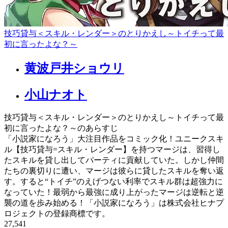
技巧貸与＜スキル・レンダー＞のとりかえし～トイチって最
初に言ったよな？～
黄波戸井ショウリ
小山ナオト
技巧貸与＜スキル・レンダー＞のとりかえし～トイチって最
初に言ったよな？～のあらすじ
「小説家になろう」大注目作品をコミック化！ユニークスキ
ル【技巧貸与=スキル・レンダー】を持つマージは、習得し
たスキルを貸し出してパーティに貢献していた。しかし仲間
たちの裏切りに遭い、マージは彼らに貸したスキルを奪い返
す。すると“トイチ”のえげつない利率でスキル群は超強力に
なっていた！最弱から最強に成り上がったマージは逆転と逆
襲の道を歩み始める！「小説家になろう」は株式会社ヒナプ
ロジェクトの登録商標です。
27,541