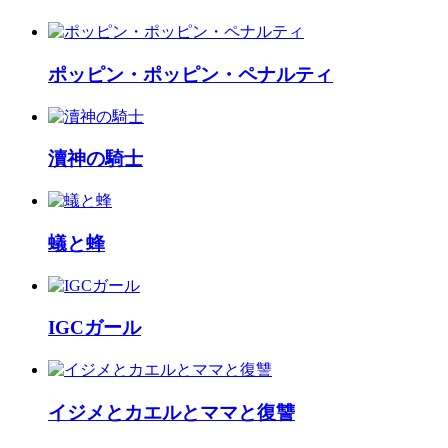
ポッピン・ポッピン・ペナルティ
瀆神の騎士
蟻と蜂
IGCガール
イジメとカエルとママと復讐