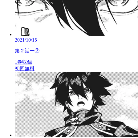
2021/10/15
第２話ー②
1巻収録
初回無料