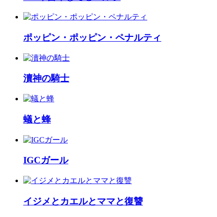
ポッピン・ポッピン・ペナルティ
瀆神の騎士
蟻と蜂
IGCガール
イジメとカエルとママと復讐