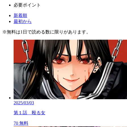
必要ポイント
新着順
最初から
※
無料
は1日で読める数に限りがあります。
2025/03/03
第１話 殴る女
70
無料