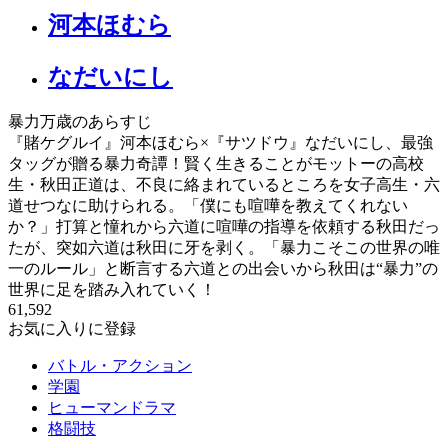
河本ほむら
なだいにし
暴力万歳のあらすじ
『賭ケグルイ』河本ほむら×『サツドウ』なだいにし、最強
タッグが贈る暴力奇譚！賢く生きることがモットーの高校
生・秋田正道は、不良に絡まれているところを女子高生・六
道せつなに助けられる。「僕にも喧嘩を教えてくれない
か？」打算と憧れから六道に喧嘩の指導を依頼する秋田だっ
たが、突如六道は秋田に牙を剥く。「暴力こそこの世界の唯
一のルール」と断言する六道との出会いから秋田は“暴力”の
世界に足を踏み入れていく！
61,592
お気に入りに登録
バトル・アクション
学園
ヒューマンドラマ
格闘技