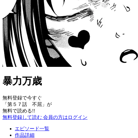
暴力万歳
無料登録で今すぐ
「
第５７話 不屈
」が
無料で読める!!
無料登録して読む
会員の方はログイン
エピソード一覧
作品詳細