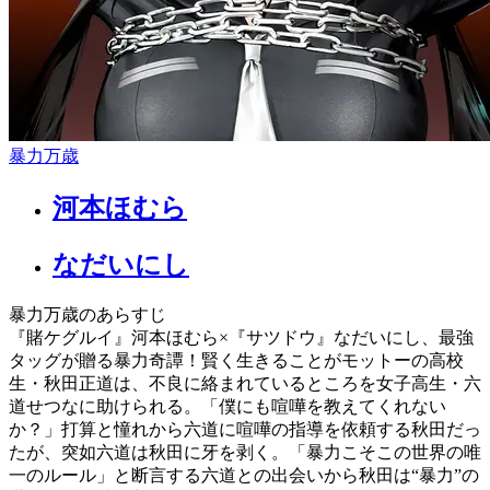
暴力万歳
河本ほむら
なだいにし
暴力万歳のあらすじ
『賭ケグルイ』河本ほむら×『サツドウ』なだいにし、最強
タッグが贈る暴力奇譚！賢く生きることがモットーの高校
生・秋田正道は、不良に絡まれているところを女子高生・六
道せつなに助けられる。「僕にも喧嘩を教えてくれない
か？」打算と憧れから六道に喧嘩の指導を依頼する秋田だっ
たが、突如六道は秋田に牙を剥く。「暴力こそこの世界の唯
一のルール」と断言する六道との出会いから秋田は“暴力”の