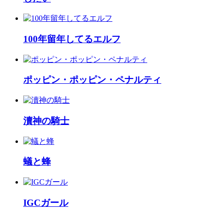
100年留年してるエルフ
ポッピン・ポッピン・ペナルティ
瀆神の騎士
蟻と蜂
IGCガール