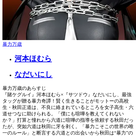
暴力万歳
河本ほむら
なだいにし
暴力万歳のあらすじ
『賭ケグルイ』河本ほむら×『サツドウ』なだいにし、最強
タッグが贈る暴力奇譚！賢く生きることがモットーの高校
生・秋田正道は、不良に絡まれているところを女子高生・六
道せつなに助けられる。「僕にも喧嘩を教えてくれない
か？」打算と憧れから六道に喧嘩の指導を依頼する秋田だっ
たが、突如六道は秋田に牙を剥く。「暴力こそこの世界の唯
一のルール」と断言する六道との出会いから秋田は“暴力”の