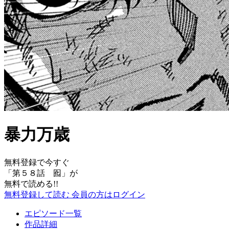
暴力万歳
無料登録で今すぐ
「
第５８話 囮
」が
無料で読める!!
無料登録して読む
会員の方はログイン
エピソード一覧
作品詳細