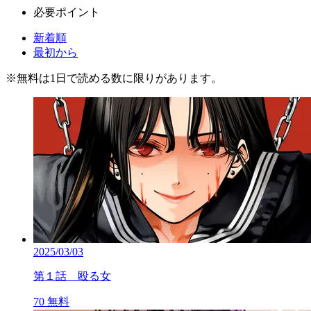
必要ポイント
新着順
最初から
※
無料
は1日で読める数に限りがあります。
2025/03/03
第１話 殴る女
70
無料