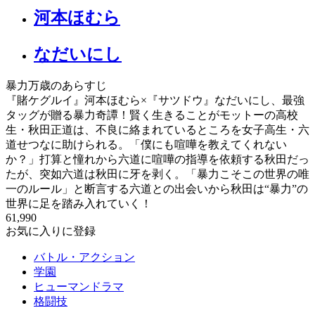
河本ほむら
なだいにし
暴力万歳のあらすじ
『賭ケグルイ』河本ほむら×『サツドウ』なだいにし、最強
タッグが贈る暴力奇譚！賢く生きることがモットーの高校
生・秋田正道は、不良に絡まれているところを女子高生・六
道せつなに助けられる。「僕にも喧嘩を教えてくれない
か？」打算と憧れから六道に喧嘩の指導を依頼する秋田だっ
たが、突如六道は秋田に牙を剥く。「暴力こそこの世界の唯
一のルール」と断言する六道との出会いから秋田は“暴力”の
世界に足を踏み入れていく！
61,990
お気に入りに登録
バトル・アクション
学園
ヒューマンドラマ
格闘技