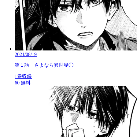
2021/08/19
第１話 さよなら異世界①
1巻収録
60
無料