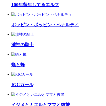
100年留年してるエルフ
ポッピン・ポッピン・ペナルティ
瀆神の騎士
蟻と蜂
IGCガール
イジメとカエルとママと復讐