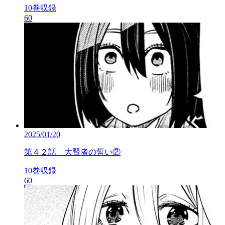
10巻収録
60
2025/01/20
第４２話 大賢者の誓い②
10巻収録
60