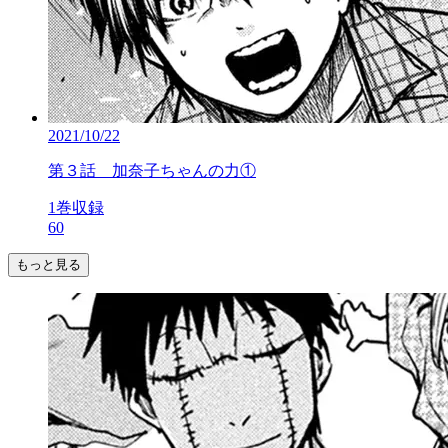
2021/10/22
第３話 加奈子ちゃんの力①
1巻収録
60
もっと見る