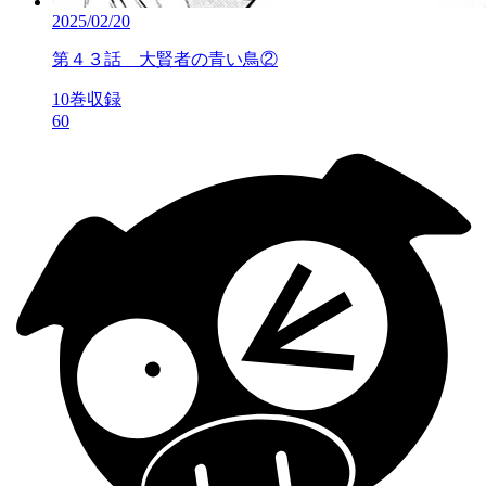
2025/02/20
第４３話 大賢者の青い鳥②
10巻収録
60