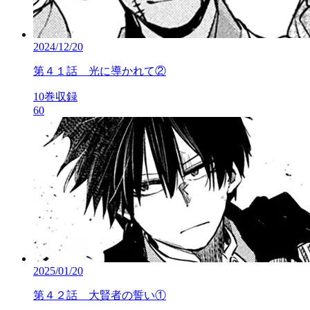
2024/12/20
第４１話 光に導かれて②
10巻収録
60
2025/01/20
第４２話 大賢者の誓い①