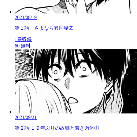
2021/08/19
第１話 さよなら異世界②
1巻収録
60
無料
2021/09/21
第２話 １９年ぶりの故郷と若き肉体①