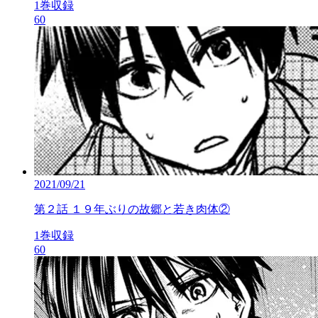
1巻収録
60
2021/09/21
第２話 １９年ぶりの故郷と若き肉体②
1巻収録
60