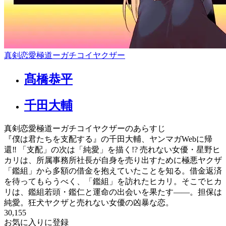
真剣恋愛極道ーガチコイヤクザー
髙橋恭平
千田大輔
真剣恋愛極道ーガチコイヤクザーのあらすじ
『僕は君たちを支配する』の千田大輔、ヤンマガWebに帰
還‼ 「支配」の次は「純愛」を描く!? 売れない女優・星野ヒ
カリは、所属事務所社長が自身を売り出すために極悪ヤクザ
「鑑組」から多額の借金を抱えていたことを知る。借金返済
を待ってもらうべく、「鑑組」を訪れたヒカリ。そこでヒカ
リは、鑑組若頭・鑑仁と運命の出会いを果たす――。担保は
純愛。狂犬ヤクザと売れない女優の凶暴な恋。
30,155
お気に入りに登録