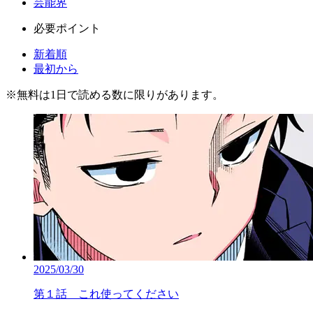
芸能界
必要ポイント
新着順
最初から
※
無料
は1日で読める数に限りがあります。
2025/03/30
第１話 これ使ってください