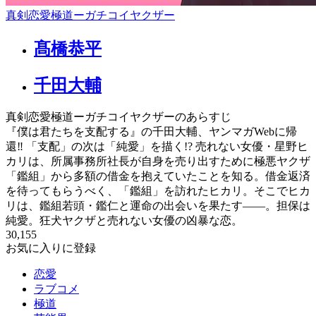
真剣恋愛極道ーガチコイヤクザー
髙橋恭平
千田大輔
真剣恋愛極道ーガチコイヤクザーのあらすじ
『僕は君たちを支配する』の千田大輔、ヤンマガWebに帰
還‼ 「支配」の次は「純愛」を描く!? 売れない女優・星野ヒ
カリは、所属事務所社長が自身を売り出すために極悪ヤクザ
「鑑組」から多額の借金を抱えていたことを知る。借金返済
を待ってもらうべく、「鑑組」を訪れたヒカリ。そこでヒカ
リは、鑑組若頭・鑑仁と運命の出会いを果たす――。担保は
純愛。狂犬ヤクザと売れない女優の凶暴な恋。
30,155
お気に入りに登録
恋愛
ラブコメ
極道