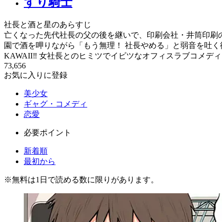
ずり騎士
社長と酒と星のあらすじ
亡くなった先代社長の父の後を継いで、印刷会社・井筒印刷の若
園で酒を呷りながら「もう無理！ 社長やめる」と弱音を吐く
KAWAII‼ 女社長とのヒミツでイビツなオフィスラブコメデ
73,656
お気に入りに登録
美少女
ギャグ・コメディ
恋愛
必要ポイント
新着順
最初から
※
無料
は1日で読める数に限りがあります。