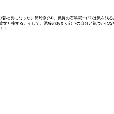
社長になった井筒玲奈(24)。係長の石墨憲一(37)は気を
彼女と接する。そして、泥酔のあまり部下の自分と気づかれないま
ィ！！