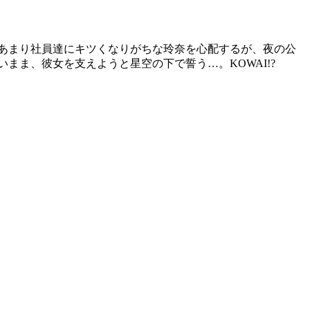
張るあまり社員達にキツくなりがちな玲奈を心配するが、夜の公
ま、彼女を支えようと星空の下で誓う…。KOWAI!?