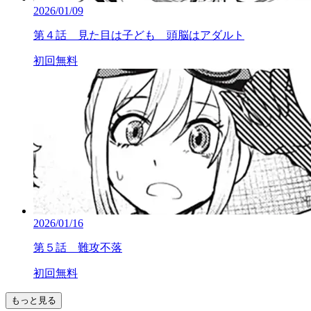
2026/01/09
第４話 見た目は子ども 頭脳はアダルト
初回無料
2026/01/16
第５話 難攻不落
初回無料
もっと見る