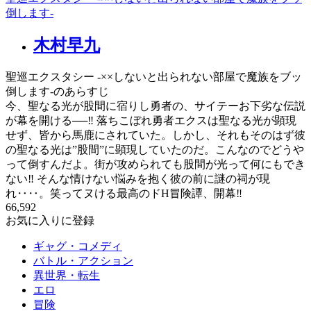
倒します-
木村早九
聖巡エクスタシー -××しないと出られない部屋で魔族をブッ
倒します-のあらすじ
今、聖なる光が股間に宿りし勇者の、サイテーお下劣な伝説
が幕を開ける──‼ 落ちこぼれ勇者エクスは聖なる光が顕現
せず、皆から馬鹿にされていた。しかし、それもそのはず彼
の聖なる光は”股間”に顕現していたのだ。こんなのでどうや
って倒すんだよ。街が攻められても股間が光って何にもでき
ない‼ そんな情けない悩みを抱く彼の前に謎の祠が現
れ‥‥。笑ってヌける最高のドH冒険譚、開幕‼
66,592
お気に入りに登録
ギャグ・コメディ
バトル・アクション
異世界・転生
エロ
冒険