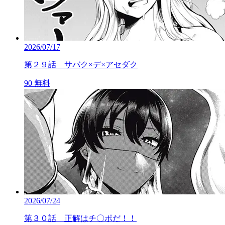
2026/07/17
第２９話 サバク×デ×アセダク
90
無料
2026/07/24
第３０話 正解はチ〇ポだ！！