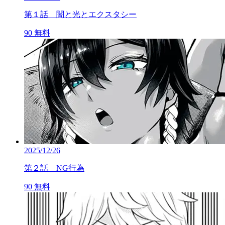
第１話 闇と光とエクスタシー
90
無料
2025/12/26
第２話 NG行為
90
無料