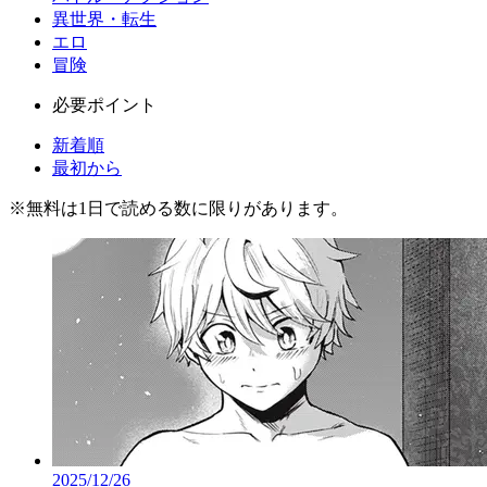
異世界・転生
エロ
冒険
必要ポイント
新着順
最初から
※
無料
は1日で読める数に限りがあります。
2025/12/26