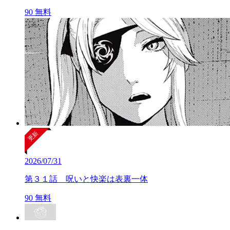
90
無料
2026/07/31
第３１話 呪いと快楽は表裏一体
90
無料