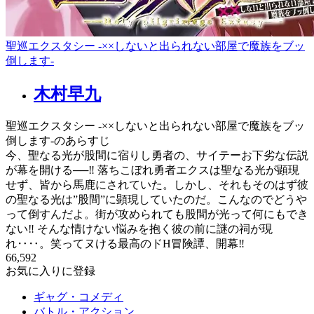
聖巡エクスタシー -××しないと出られない部屋で魔族をブッ
倒します-
木村早九
聖巡エクスタシー -××しないと出られない部屋で魔族をブッ
倒します-のあらすじ
今、聖なる光が股間に宿りし勇者の、サイテーお下劣な伝説
が幕を開ける──‼ 落ちこぼれ勇者エクスは聖なる光が顕現
せず、皆から馬鹿にされていた。しかし、それもそのはず彼
の聖なる光は”股間”に顕現していたのだ。こんなのでどうや
って倒すんだよ。街が攻められても股間が光って何にもでき
ない‼ そんな情けない悩みを抱く彼の前に謎の祠が現
れ‥‥。笑ってヌける最高のドH冒険譚、開幕‼
66,592
お気に入りに登録
ギャグ・コメディ
バトル・アクション