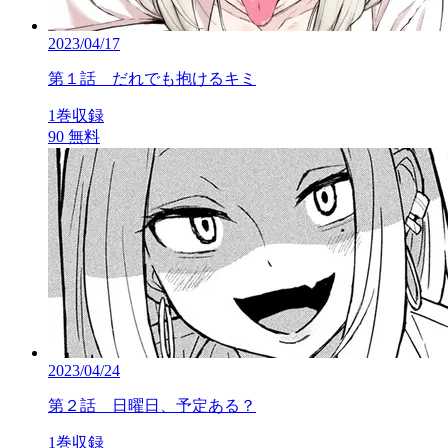
2023/04/17
第１話 だれでも抱けるキミ
1巻収録
90
無料
2023/04/24
第２話 日曜日、予定ある？
1巻収録