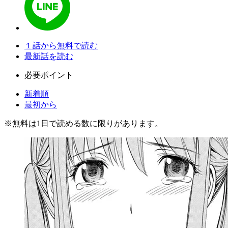
１話から無料で読む
最新話を読む
必要ポイント
新着順
最初から
※
無料
は1日で読める数に限りがあります。