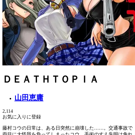
ＤＥＡＴＨＴＯＰＩＡ
山田恵庸
2,114
お気に入りに登録
藤村コウの日常は、ある日突然に崩壊した……。交通事故で
両目に大怪我を負ってしまったコウ。手術のすえ失明は免れ