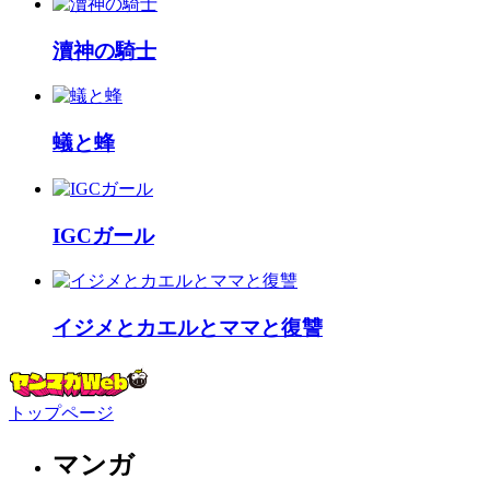
瀆神の騎士
蟻と蜂
IGCガール
イジメとカエルとママと復讐
トップページ
マンガ