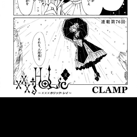
::fzkqzrz.oi