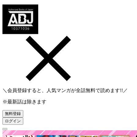
＼会員登録すると、人気マンガが
全話無料
で読めます!!／
※最新話は除きます
無料登録
ログイン