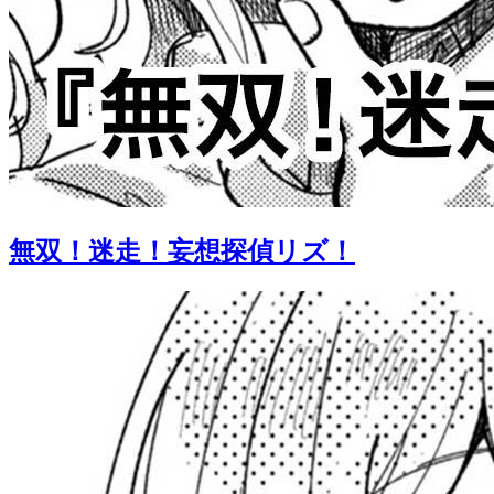
無双！迷走！妄想探偵リズ！