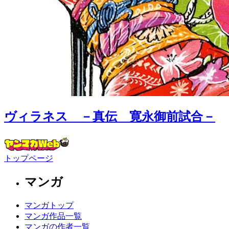
ヴィラネス －真伝 寛永御前試合－
トップページ
マンガ
マンガトップ
マンガ作品一覧
マンガの作者一覧