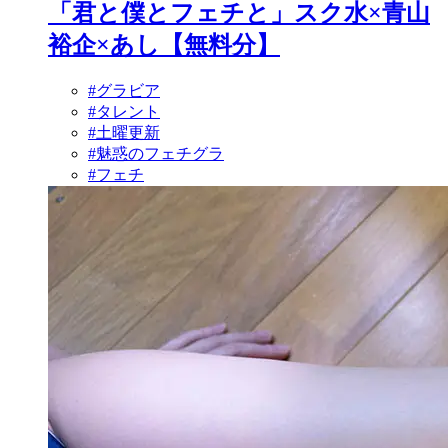
「君と僕とフェチと」スク水×青山
裕企×あし【無料分】
#グラビア
#タレント
#土曜更新
#魅惑のフェチグラ
#フェチ