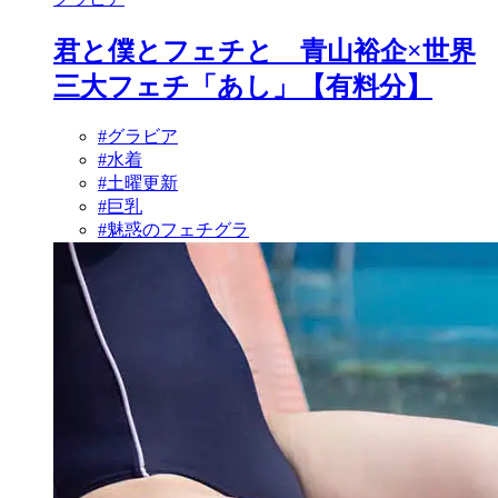
君と僕とフェチと 青山裕企×世界
三大フェチ「あし」【有料分】
#グラビア
#水着
#土曜更新
#巨乳
#魅惑のフェチグラ