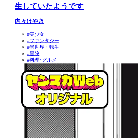
生していたようです
内々けやき
#美少女
#ファンタジー
#異世界・転生
#冒険
#料理･グルメ