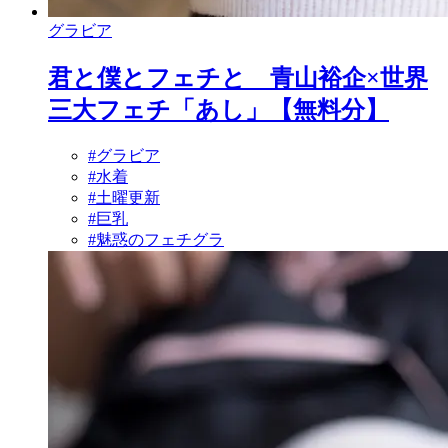
グラビア
君と僕とフェチと 青山裕企×世界
三大フェチ「あし」【無料分】
#グラビア
#水着
#土曜更新
#巨乳
#魅惑のフェチグラ