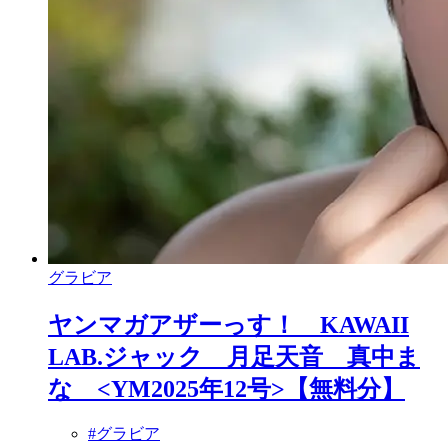
グラビア
ヤンマガアザーっす！ KAWAII
LAB.ジャック 月足天音 真中ま
な <YM2025年12号>【無料分】
#グラビア