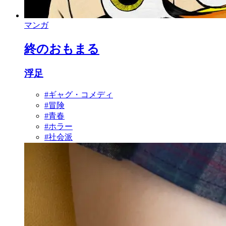
マンガ
終のおもまる
浮足
#ギャグ・コメディ
#冒険
#青春
#ホラー
#社会派