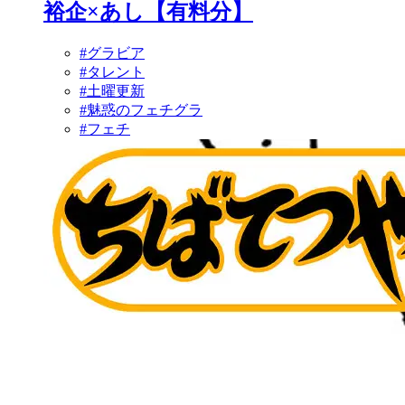
裕企×あし【有料分】
#グラビア
#タレント
#土曜更新
#魅惑のフェチグラ
#フェチ