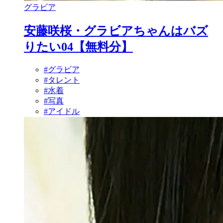
グラビア
安藤咲桜・グラビアちゃんはバズ
りたい04【無料分】
#グラビア
#タレント
#水着
#写真
#アイドル