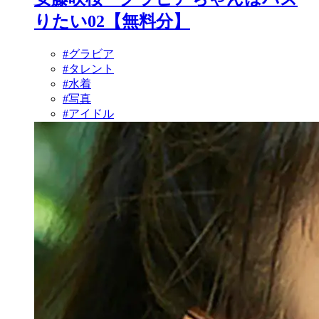
りたい02【無料分】
#グラビア
#タレント
#水着
#写真
#アイドル