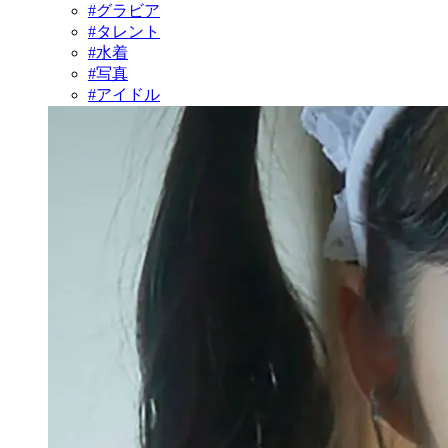
#グラビア
#タレント
#水着
#写真
#アイドル