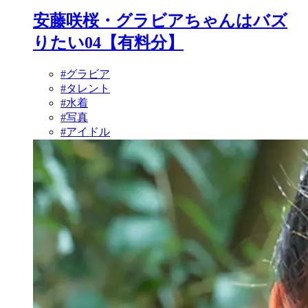
安藤咲桜・グラビアちゃんはバズ
りたい04【有料分】
#グラビア
#タレント
#水着
#写真
#アイドル