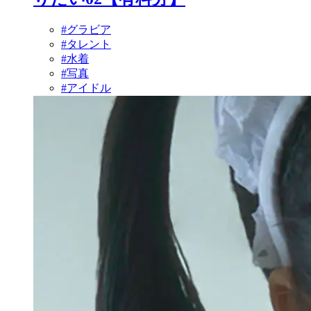
#グラビア
#タレント
#水着
#写真
#アイドル