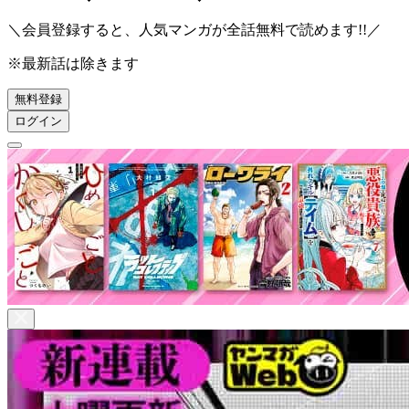
＼会員登録すると、人気マンガが
全話無料
で読めます!!／
※最新話は除きます
無料登録
ログイン