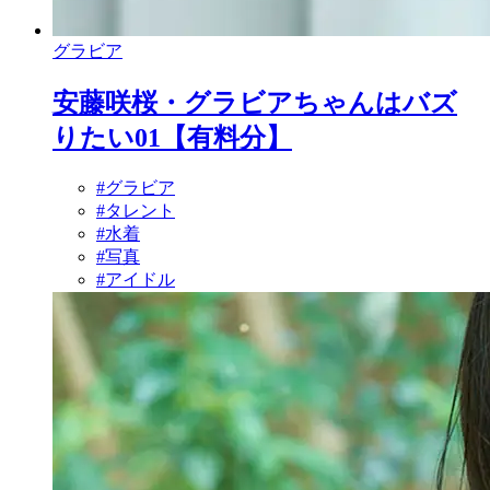
グラビア
安藤咲桜・グラビアちゃんはバズ
りたい01【有料分】
#グラビア
#タレント
#水着
#写真
#アイドル