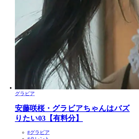
グラビア
安藤咲桜・グラビアちゃんはバズ
りたい03【有料分】
#グラビア
#タレント