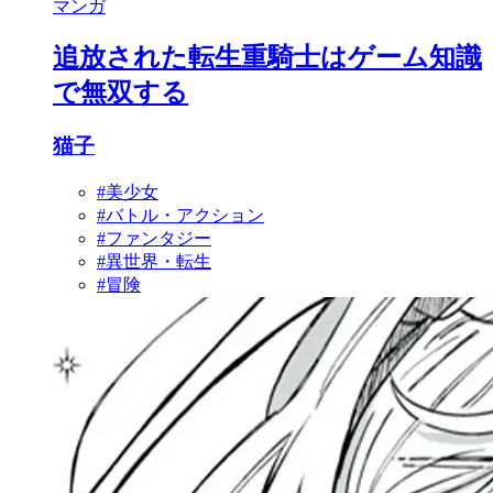
マンガ
追放された転生重騎士はゲーム知識
で無双する
猫子
#美少女
#バトル・アクション
#ファンタジー
#異世界・転生
#冒険