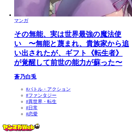
マンガ
その無能、実は世界最強の魔法使
い 〜無能と蔑まれ、貴族家から追
い出されたが、ギフト《転生者》
が覚醒して前世の能力が蘇った〜
蒼乃白兎
#バトル・アクション
#ファンタジー
#異世界・転生
#日常
#恋愛