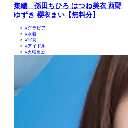
集編 孫田ちひろ はつね美衣 西野
ゆずき 櫻衣まい【無料分】
#グラビア
#水着
#写真
#アイドル
#火曜更新