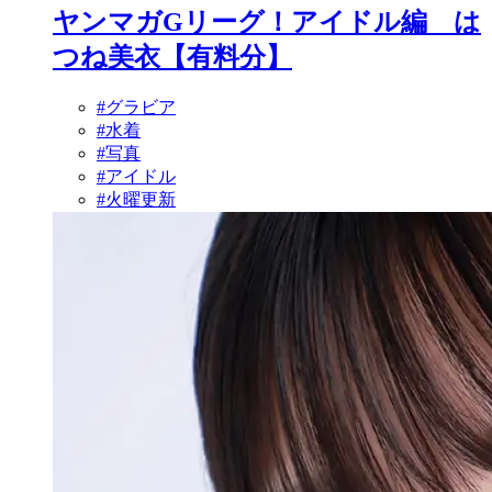
ヤンマガGリーグ！アイドル編 は
つね美衣【有料分】
#グラビア
#水着
#写真
#アイドル
#火曜更新