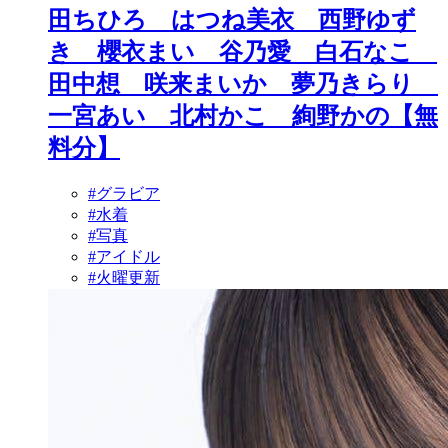
田ちひろ はつね美衣 西野ゆず
き 櫻衣まい 谷乃愛 白石なこ
田中想 咲来まいか 夢乃きらり
一宮あい 北村かこ 絢野かの【無
料分】
#グラビア
#水着
#写真
#アイドル
#火曜更新