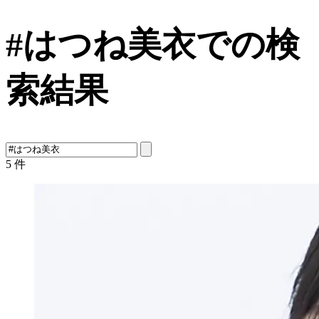
#はつね美衣での検
索結果
5
件