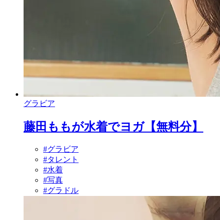
グラビア
藤田ももが水着でヨガ【無料分】
#グラビア
#タレント
#水着
#写真
#グラドル