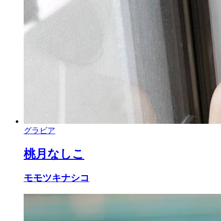
グラビア
桃月なしこ
モモツキナシコ