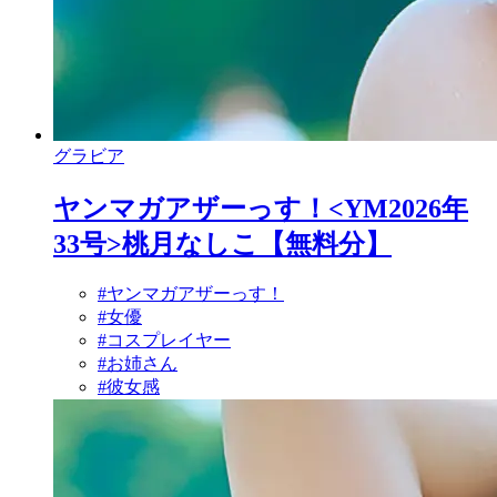
グラビア
ヤンマガアザーっす！<YM2026年
33号>桃月なしこ【無料分】
#ヤンマガアザーっす！
#女優
#コスプレイヤー
#お姉さん
#彼女感