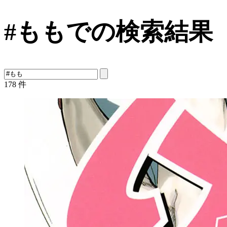
#ももでの検索結果
178
件