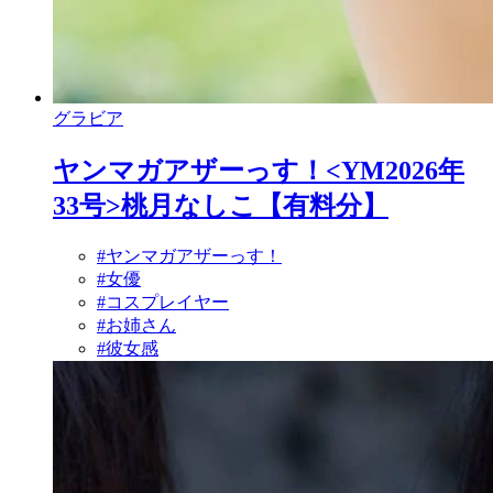
グラビア
ヤンマガアザーっす！<YM2026年
33号>桃月なしこ【有料分】
#ヤンマガアザーっす！
#女優
#コスプレイヤー
#お姉さん
#彼女感