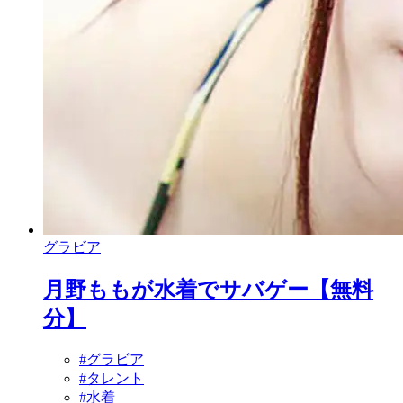
グラビア
月野ももが水着でサバゲー【無料
分】
#グラビア
#タレント
#水着