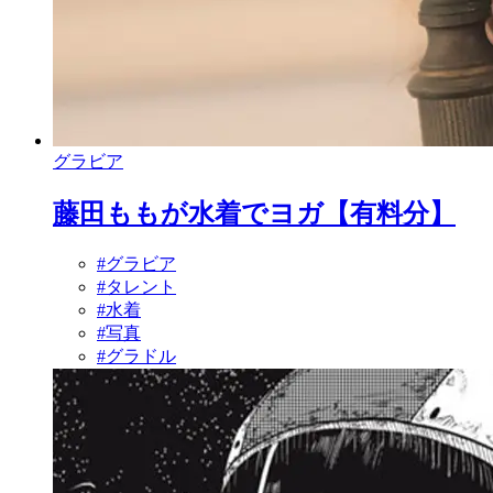
グラビア
藤田ももが水着でヨガ【有料分】
#グラビア
#タレント
#水着
#写真
#グラドル