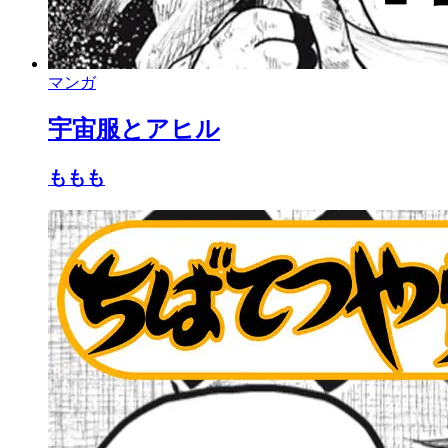
マンガ
宇宙服とアヒル
ももも