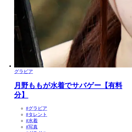
グラビア
月野ももが水着でサバゲー【有料
分】
#グラビア
#タレント
#水着
#写真