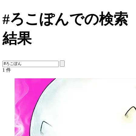
#ろこぽんでの検索
結果
1
件