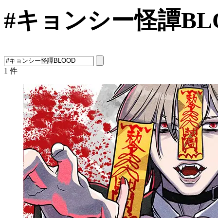
#キョンシー怪譚BL
1
件