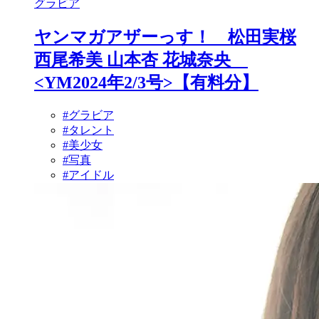
グラビア
ヤンマガアザーっす！ 松田実桜
西尾希美 山本杏 花城奈央
<YM2024年2/3号>【有料分】
#グラビア
#タレント
#美少女
#写真
#アイドル