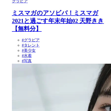
グラビア
ミスマガのアソビバ！ミスマガ
2021と過ごす年末年始02 天野きき
【無料分】
#グラビア
#タレント
#美少女
#水着
#写真