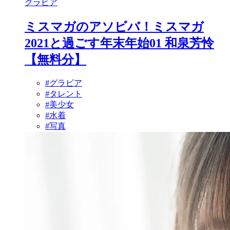
グラビア
ミスマガのアソビバ！ミスマガ
2021と過ごす年末年始01 和泉芳怜
【無料分】
#グラビア
#タレント
#美少女
#水着
#写真