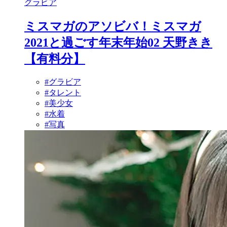
グラビア
ミスマガのアソビバ！ミスマガ
2021と過ごす年末年始02 天野きき
【有料分】
#グラビア
#タレント
#美少女
#水着
#写真