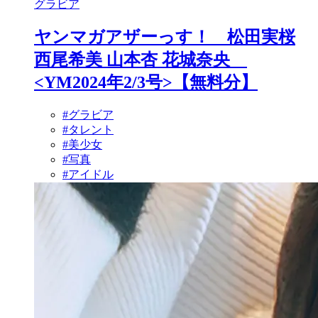
グラビア
ヤンマガアザーっす！ 松田実桜
西尾希美 山本杏 花城奈央
<YM2024年2/3号>【無料分】
#グラビア
#タレント
#美少女
#写真
#アイドル