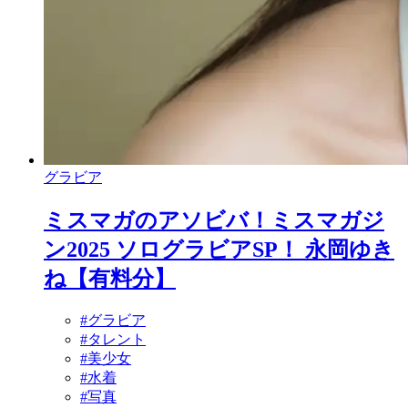
グラビア
ミスマガのアソビバ！ミスマガジ
ン2025 ソログラビアSP！ 永岡ゆき
ね【有料分】
#グラビア
#タレント
#美少女
#水着
#写真