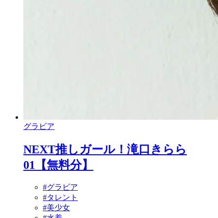
グラビア
NEXT推しガール！滝口きらら
01【無料分】
#グラビア
#タレント
#美少女
#水着