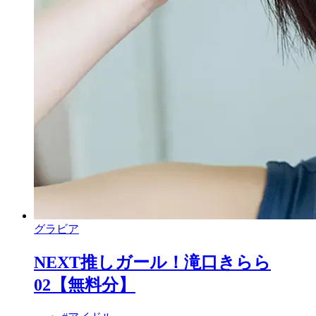
グラビア
NEXT推しガール！滝口きらら
02【無料分】