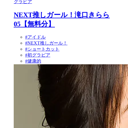
グラビア
NEXT推しガール！滝口きらら
05【無料分】
#アイドル
#NEXT推しガール！
#ショートカット
#初グラビア
#健康的