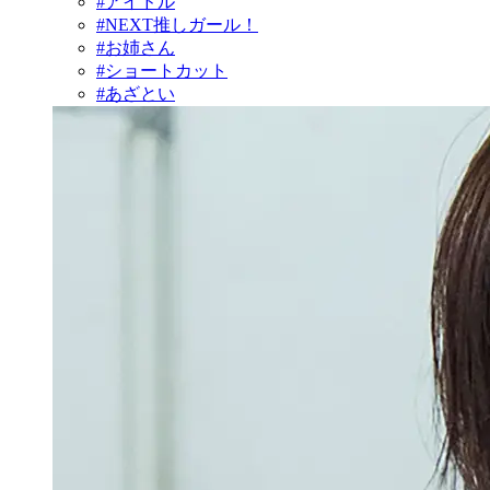
#アイドル
#NEXT推しガール！
#お姉さん
#ショートカット
#あざとい