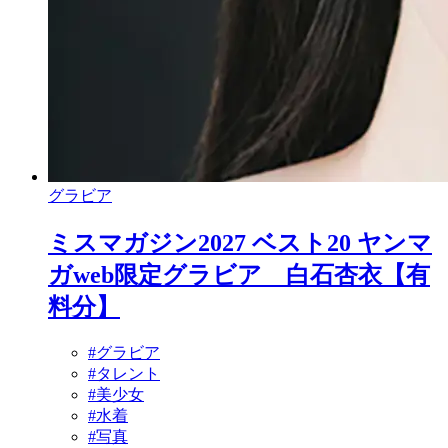
グラビア
ミスマガジン2027 ベスト20 ヤンマ
ガweb限定グラビア 白石杏衣【有
料分】
#グラビア
#タレント
#美少女
#水着
#写真