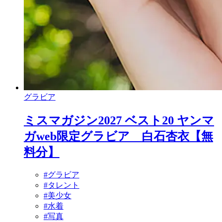
グラビア
ミスマガジン2027 ベスト20 ヤンマ
ガweb限定グラビア 白石杏衣【無
料分】
#グラビア
#タレント
#美少女
#水着
#写真