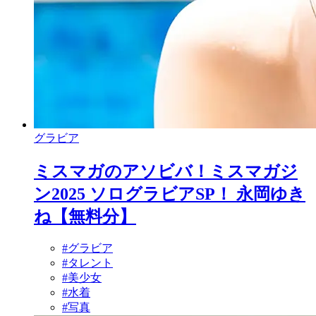
グラビア
ミスマガのアソビバ！ミスマガジ
ン2025 ソログラビアSP！ 永岡ゆき
ね【無料分】
#グラビア
#タレント
#美少女
#水着
#写真