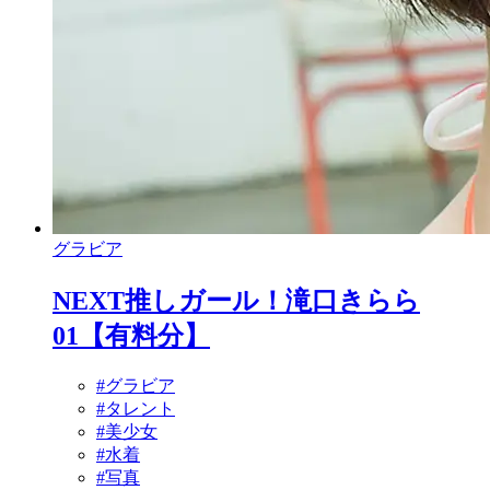
グラビア
NEXT推しガール！滝口きらら
01【有料分】
#グラビア
#タレント
#美少女
#水着
#写真