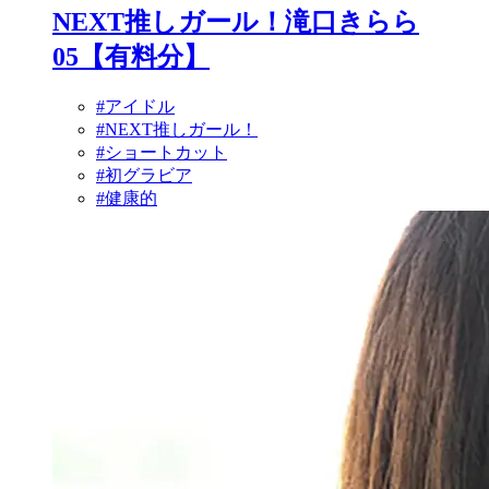
NEXT推しガール！滝口きらら
05【有料分】
#アイドル
#NEXT推しガール！
#ショートカット
#初グラビア
#健康的