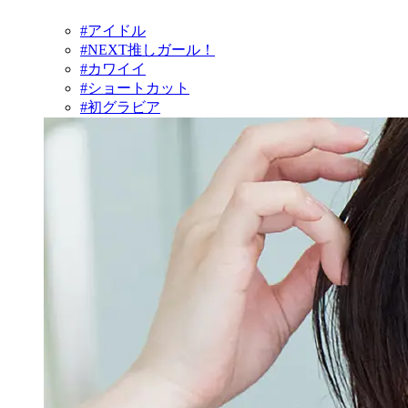
#アイドル
#NEXT推しガール！
#カワイイ
#ショートカット
#初グラビア