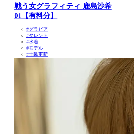
戦う女グラフィティ 鹿島沙希
01【有料分】
#グラビア
#タレント
#水着
#モデル
#土曜更新