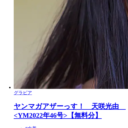
グラビア
ヤンマガアザーっす！ 天咲光由
<YM2022年46号>【無料分】