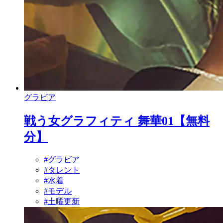
グラビア
戦う女グラフィティ 舞華01【無料
分】
#グラビア
#タレント
#水着
#モデル
#土曜更新