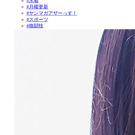
#水着
#月曜更新
#ヤンマガアザーっす！
#スポーツ
#格闘技