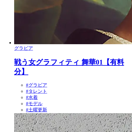
グラビア
戦う女グラフィティ 舞華01【有料
分】
#グラビア
#タレント
#水着
#モデル
#土曜更新