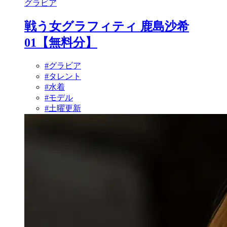
グラビア
戦う女グラフィティ 鹿島沙希
01【無料分】
#グラビア
#タレント
#水着
#モデル
#土曜更新