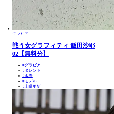
グラビア
戦う女グラフィティ 飯田沙耶
02【無料分】
#グラビア
#タレント
#水着
#モデル
#土曜更新