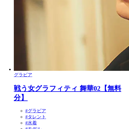
グラビア
戦う女グラフィティ 舞華02【無料
分】
#グラビア
#タレント
#水着
#モデル