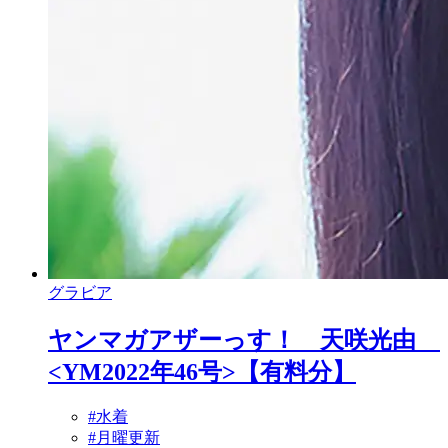
グラビア
ヤンマガアザーっす！ 天咲光由
<YM2022年46号>【有料分】
#水着
#月曜更新