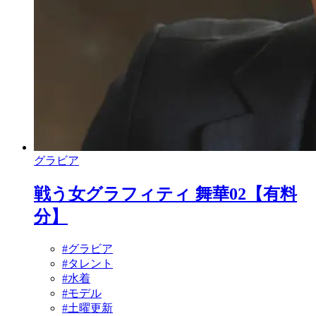
グラビア
戦う女グラフィティ 舞華02【有料
分】
#グラビア
#タレント
#水着
#モデル
#土曜更新