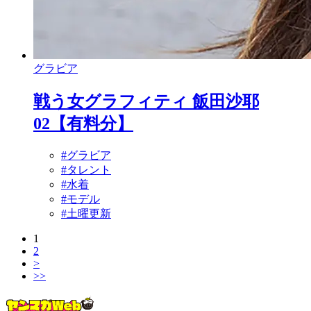
グラビア
戦う女グラフィティ 飯田沙耶
02【有料分】
#グラビア
#タレント
#水着
#モデル
#土曜更新
1
2
>
>>