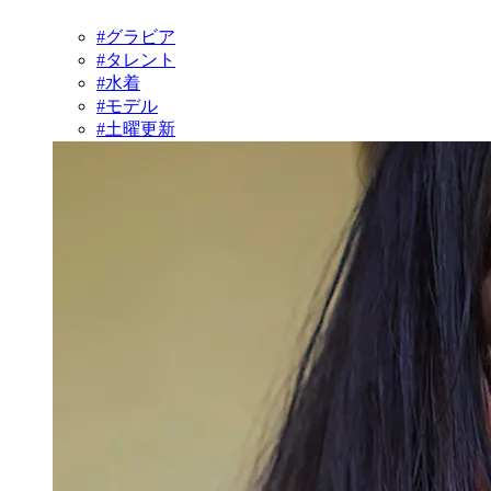
#グラビア
#タレント
#水着
#モデル
#土曜更新