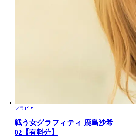
グラビア
戦う女グラフィティ 鹿島沙希
02【有料分】