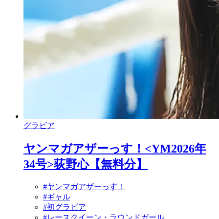
グラビア
ヤンマガアザーっす！<YM2026年
34号>荻野心【無料分】
#ヤンマガアザーっす！
#ギャル
#初グラビア
#レースクイーン・ラウンドガール