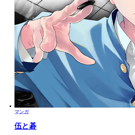
マンガ
伍と碁