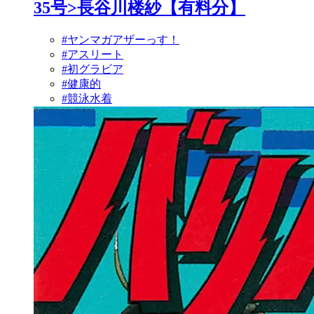
35号>長谷川楼紗【有料分】
#ヤンマガアザーっす！
#アスリート
#初グラビア
#健康的
#競泳水着