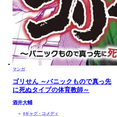
マンガ
ゴリせん ～パニックもので真っ先
に死ぬタイプの体育教師～
酒井大輔
#ギャグ・コメディ