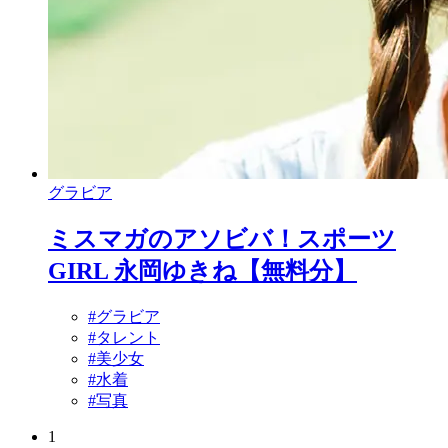
グラビア
ミスマガのアソビバ！スポーツ
GIRL 永岡ゆきね【無料分】
#グラビア
#タレント
#美少女
#水着
#写真
1