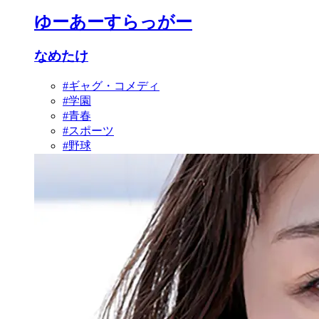
ゆーあーすらっがー
なめたけ
#ギャグ・コメディ
#学園
#青春
#スポーツ
#野球