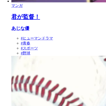
マンガ
君が監督！
あじな優
#ヒューマンドラマ
#青春
#スポーツ
#野球