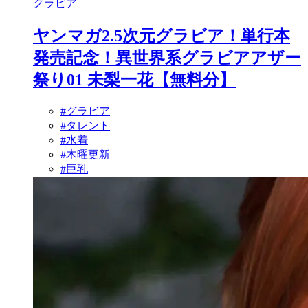
グラビア
ヤンマガ2.5次元グラビア！単行本
発売記念！異世界系グラビアアザー
祭り01 未梨一花【無料分】
#グラビア
#タレント
#水着
#木曜更新
#巨乳