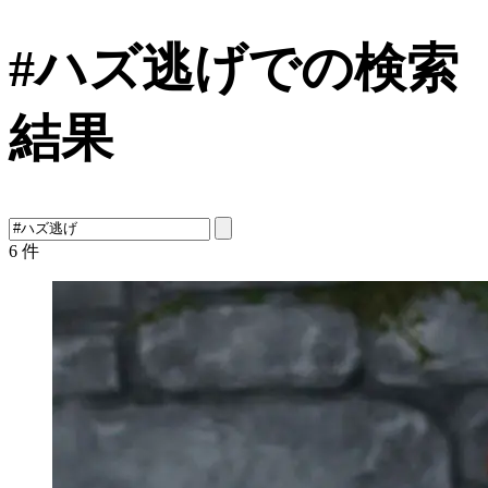
#ハズ逃げでの検索
結果
6
件