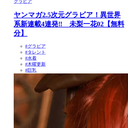
グラビア
ヤンマガ2.5次元グラビア！異世界
系新連載4連発‼ 未梨一花02【無料
分】
#グラビア
#タレント
#水着
#木曜更新
#巨乳