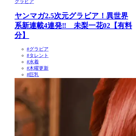
グラビア
ヤンマガ2.5次元グラビア！異世界
系新連載4連発‼ 未梨一花02【有料
分】
#グラビア
#タレント
#水着
#木曜更新
#巨乳