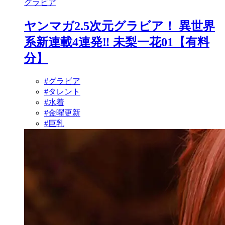
グラビア
ヤンマガ2.5次元グラビア！ 異世界
系新連載4連発‼ 未梨一花01【有料
分】
#グラビア
#タレント
#水着
#金曜更新
#巨乳