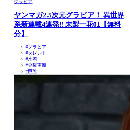
グラビア
ヤンマガ2.5次元グラビア！ 異世界
系新連載4連発‼ 未梨一花01【無料
分】
#グラビア
#タレント
#水着
#金曜更新
#巨乳