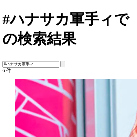
#ハナサカ軍手ィで
の検索結果
6
件