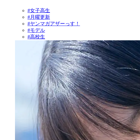
#女子高生
#月曜更新
#ヤンマガアザーっす！
#モデル
#高校生