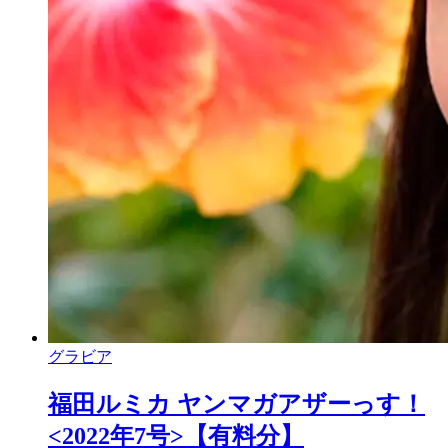
グラビア
福田ルミカ ヤンマガアザーっす！
<2022年7号>【有料分】