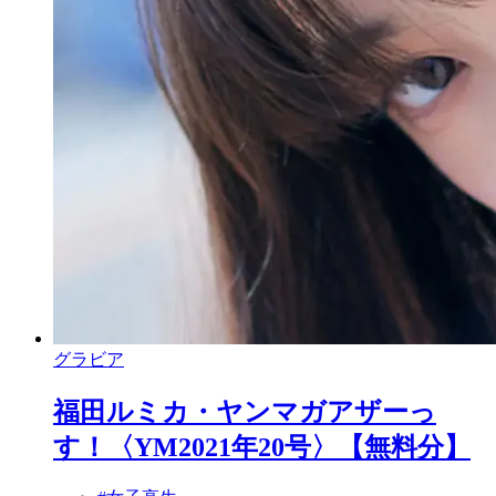
グラビア
福田ルミカ・ヤンマガアザーっ
す！〈YM2021年20号〉【無料分】