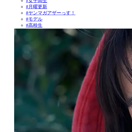
#女子高生
#月曜更新
#ヤンマガアザーっす！
#モデル
#高校生