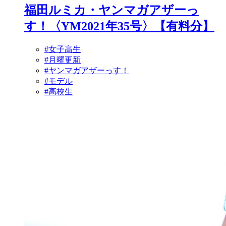
福田ルミカ・ヤンマガアザーっ
す！〈YM2021年35号〉【有料分】
#女子高生
#月曜更新
#ヤンマガアザーっす！
#モデル
#高校生