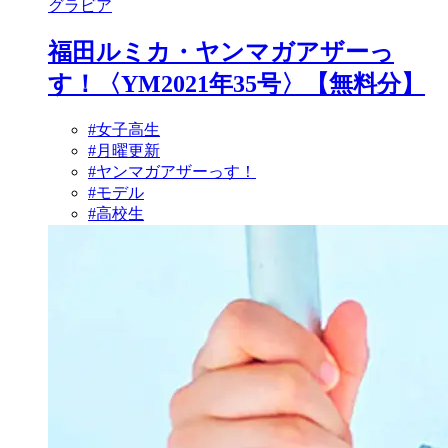
グラビア
福田ルミカ・ヤンマガアザーっ
す！〈YM2021年35号〉【無料分】
#女子高生
#月曜更新
#ヤンマガアザーっす！
#モデル
#高校生