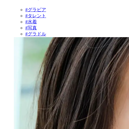
#グラビア
#タレント
#水着
#写真
#グラドル