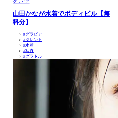
グラビア
山田かなが水着でボディビル【無
料分】
#グラビア
#タレント
#水着
#写真
#グラドル