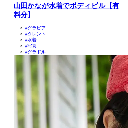
山田かなが水着でボディビル【有
料分】
#グラビア
#タレント
#水着
#写真
#グラドル