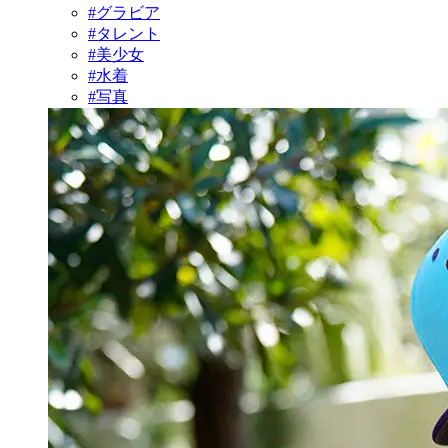
#グラビア
#タレント
#美少女
#水着
#写真