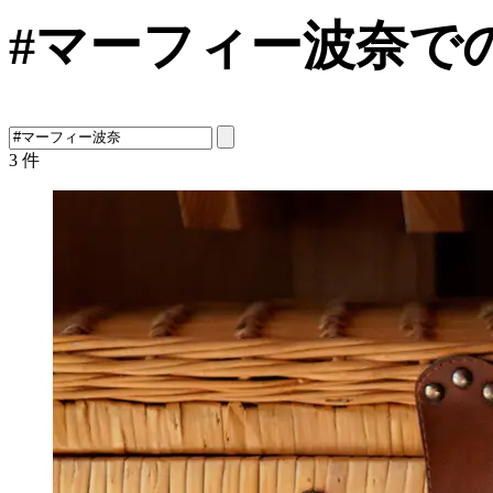
#マーフィー波奈で
3
件