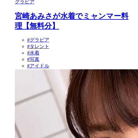
グラビア
宮崎あみさが水着でミャンマー料
理【無料分】
#グラビア
#タレント
#水着
#写真
#アイドル