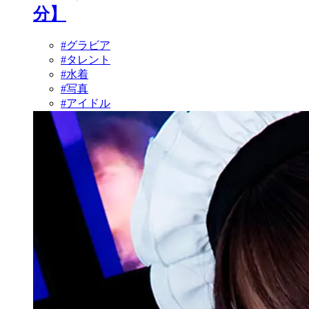
分】
#グラビア
#タレント
#水着
#写真
#アイドル