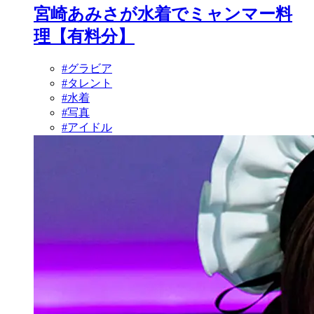
宮崎あみさが水着でミャンマー料
理【有料分】
#グラビア
#タレント
#水着
#写真
#アイドル