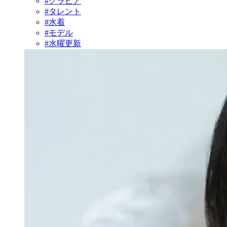
#グラビア
#タレント
#水着
#モデル
#水曜更新