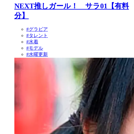
NEXT推しガール！ サラ01【有料
分】
#グラビア
#タレント
#水着
#モデル
#水曜更新