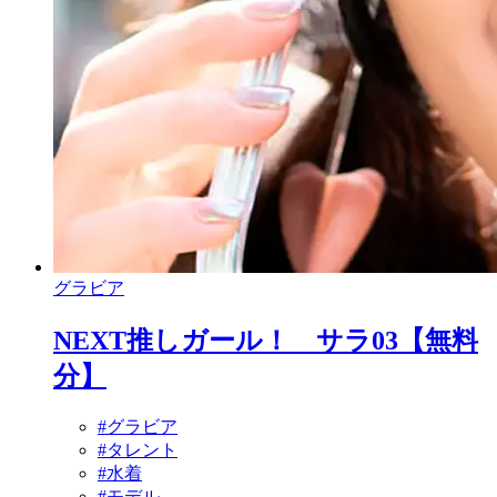
グラビア
NEXT推しガール！ サラ03【無料
分】
#グラビア
#タレント
#水着
#モデル