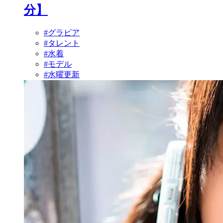
分】
#グラビア
#タレント
#水着
#モデル
#水曜更新