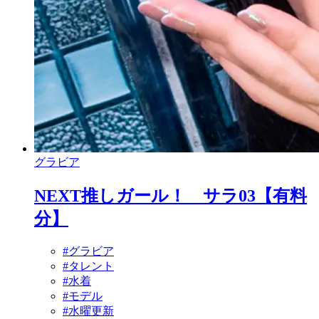
グラビア
NEXT推しガール！ サラ03【有料
分】
#グラビア
#タレント
#水着
#モデル
#水曜更新