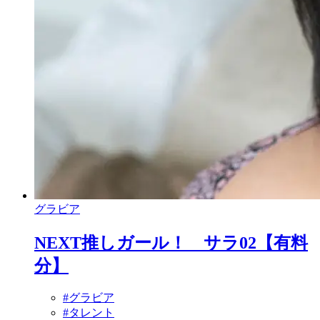
グラビア
NEXT推しガール！ サラ02【有料
分】
#グラビア
#タレント