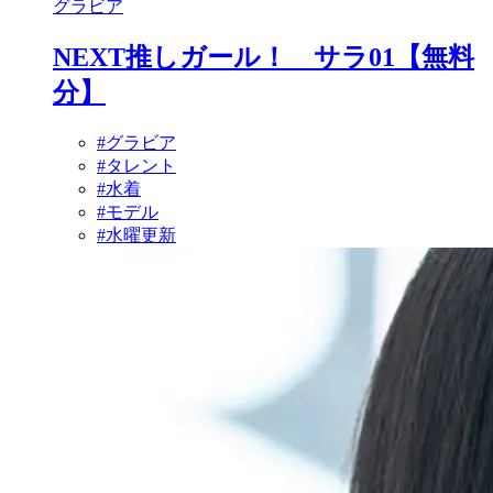
グラビア
NEXT推しガール！ サラ01【無料
分】
#グラビア
#タレント
#水着
#モデル
#水曜更新