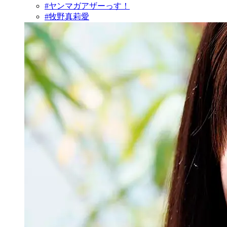
#ヤンマガアザーっす！
#牧野真莉愛