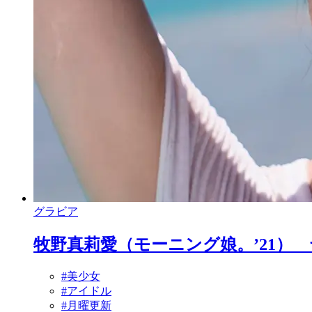
グラビア
牧野真莉愛（モーニング娘。’21） 
#美少女
#アイドル
#月曜更新