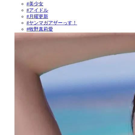
#美少女
#アイドル
#月曜更新
#ヤンマガアザーっす！
#牧野真莉愛