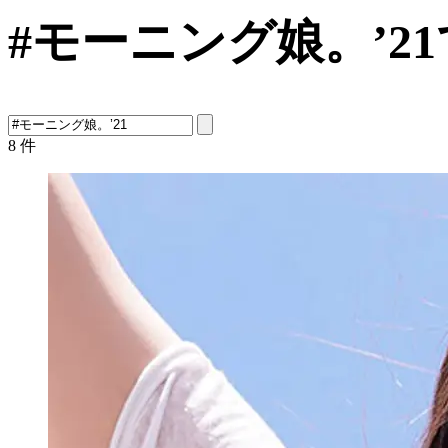
#モーニング娘。’2
8
件