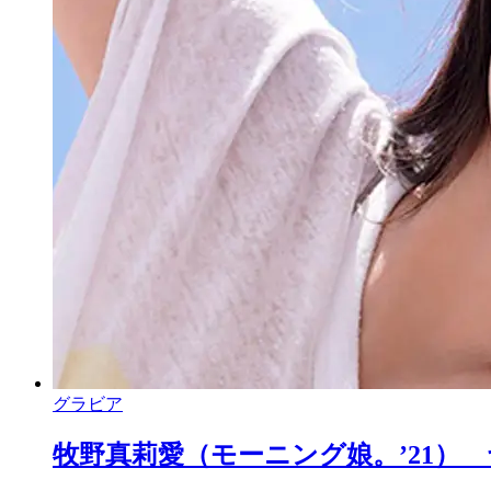
グラビア
牧野真莉愛（モーニング娘。’21） 