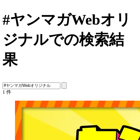
#ヤンマガWebオリ
ジナルでの検索結
果
1
件