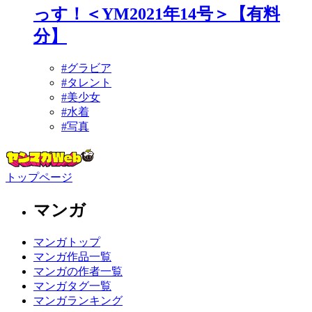
っす！＜YM2021年14号＞【有料
分】
#グラビア
#タレント
#美少女
#水着
#写真
トップページ
マンガ
マンガトップ
マンガ作品一覧
マンガの作者一覧
マンガタグ一覧
マンガランキング