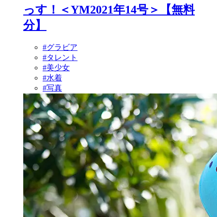
っす！＜YM2021年14号＞【無料
分】
#グラビア
#タレント
#美少女
#水着
#写真