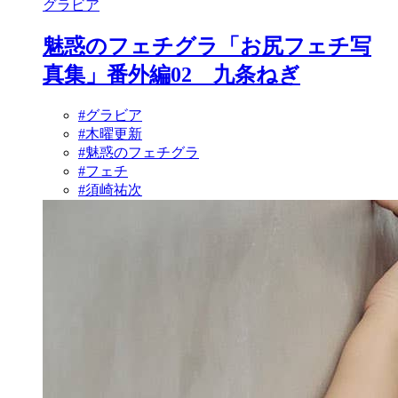
グラビア
魅惑のフェチグラ「お尻フェチ写
真集」番外編02 九条ねぎ
#グラビア
#木曜更新
#魅惑のフェチグラ
#フェチ
#須崎祐次