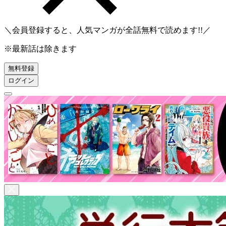
＼会員登録すると、人気マンガが
全話無料
で読めます!!／
※最新話は除きます
無料登録
ログイン