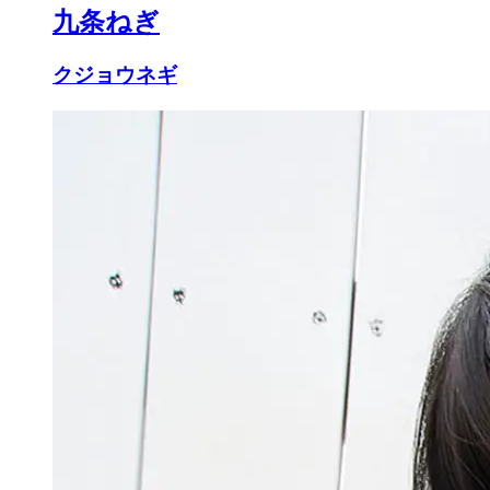
九条ねぎ
クジョウネギ