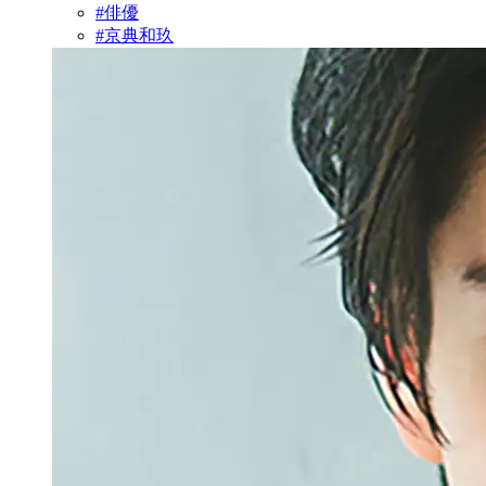
#俳優
#京典和玖