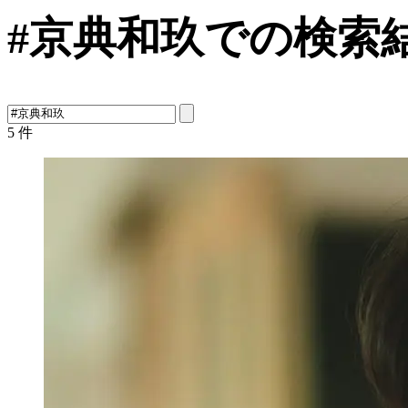
#京典和玖での検索
5
件