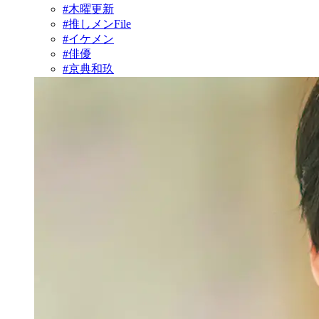
#木曜更新
#推しメンFile
#イケメン
#俳優
#京典和玖