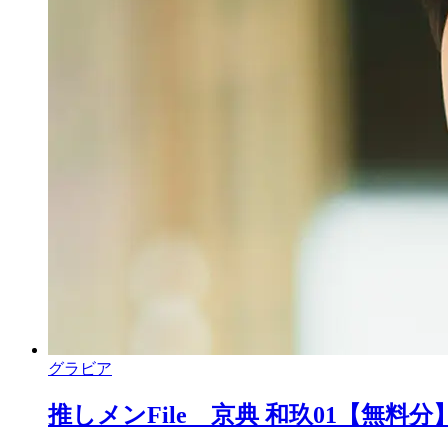
グラビア
推しメンFile 京典 和玖01【無料分