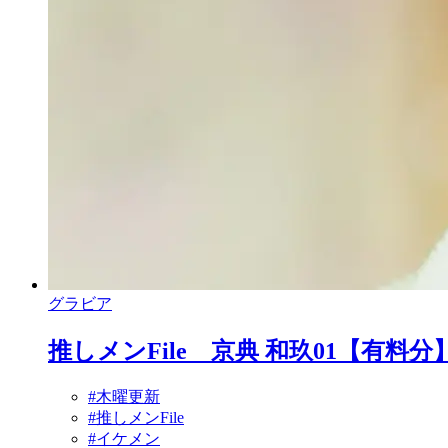
グラビア
推しメンFile 京典 和玖01【有料分
#木曜更新
#推しメンFile
#イケメン