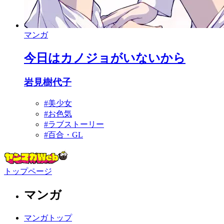
マンガ
今日はカノジョがいないから
岩見樹代子
#美少女
#お色気
#ラブストーリー
#百合・GL
トップページ
マンガ
マンガトップ