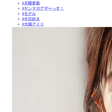
#月曜更新
#ヤンマガアザーっす！
#モデル
#今日好き
#大槻アイリ