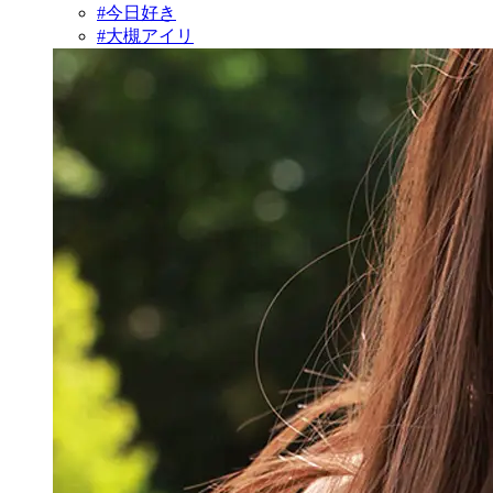
#今日好き
#大槻アイリ