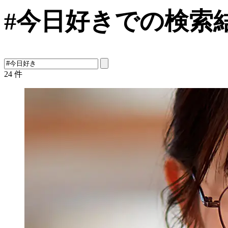
#今日好きでの検索
24
件