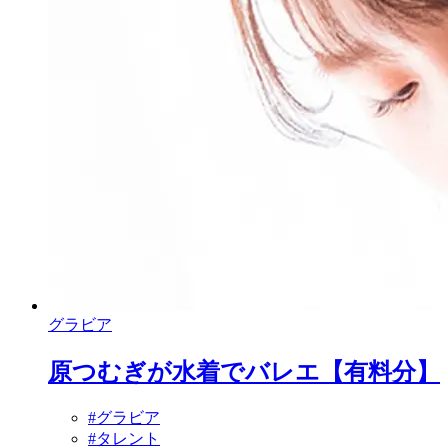
グラビア
原つむぎが水着でバレエ【有料分】
#グラビア
#タレント