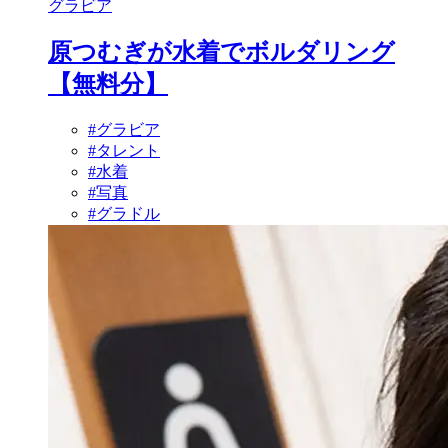
グラビア
原つむぎが水着でボルダリング
【無料分】
#グラビア
#タレント
#水着
#写真
#グラドル