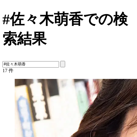
#佐々木萌香での検
索結果
17
件