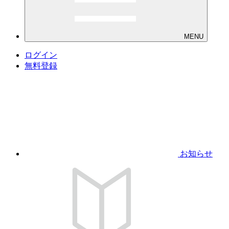
MENU
ログイン
無料登録
お知らせ