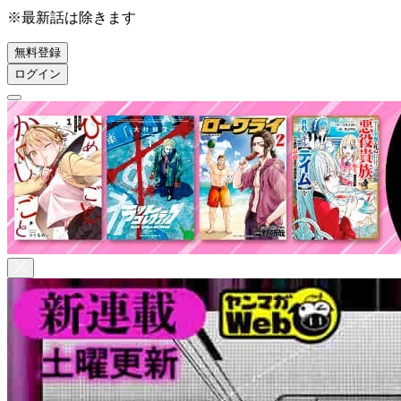
※最新話は除きます
無料登録
ログイン