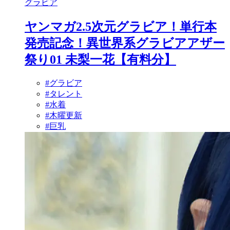
グラビア
ヤンマガ2.5次元グラビア！単行本
発売記念！異世界系グラビアアザー
祭り01 未梨一花【有料分】
#グラビア
#タレント
#水着
#木曜更新
#巨乳