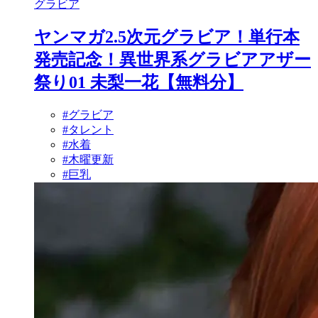
グラビア
ヤンマガ2.5次元グラビア！単行本
発売記念！異世界系グラビアアザー
祭り01 未梨一花【無料分】
#グラビア
#タレント
#水着
#木曜更新
#巨乳