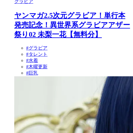
グラビア
ヤンマガ2.5次元グラビア！単行本
発売記念！異世界系グラビアアザー
祭り02 未梨一花【無料分】
#グラビア
#タレント
#水着
#木曜更新
#巨乳