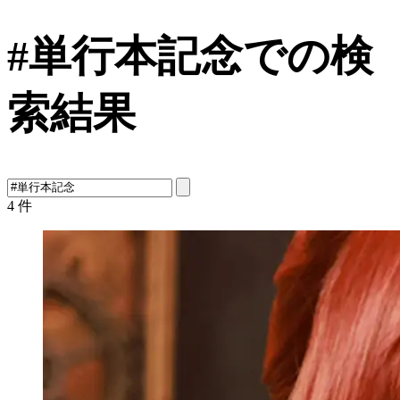
#単行本記念での検
索結果
4
件