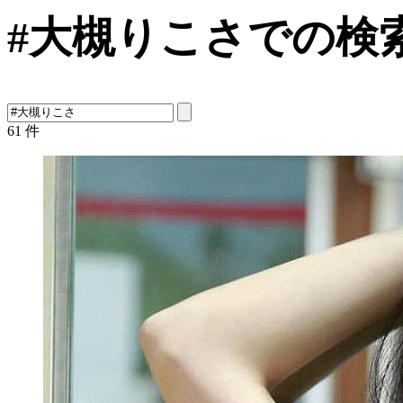
#大槻りこさでの検
61
件