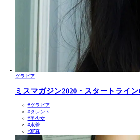
グラビア
ミスマガジン2020・スタートライン
#グラビア
#タレント
#美少女
#水着
#写真