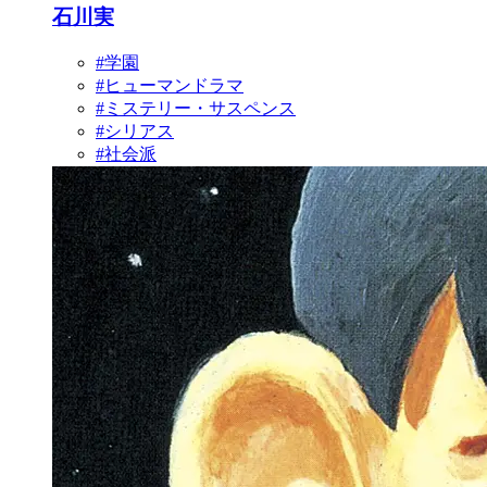
石川実
#学園
#ヒューマンドラマ
#ミステリー・サスペンス
#シリアス
#社会派