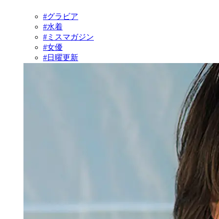
#グラビア
#水着
#ミスマガジン
#女優
#日曜更新