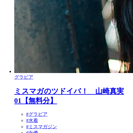
グラビア
ミスマガのツドイバ！ 山崎真実
01【無料分】
#グラビア
#水着
#ミスマガジン
#女優