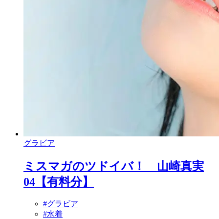
グラビア
ミスマガのツドイバ！ 山崎真実
04【有料分】
#グラビア
#水着