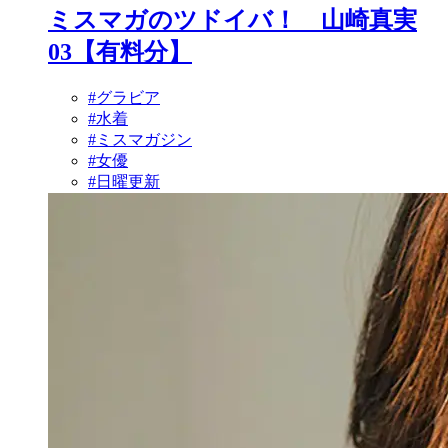
ミスマガのツドイバ！ 山崎真実
03【有料分】
#グラビア
#水着
#ミスマガジン
#女優
#日曜更新