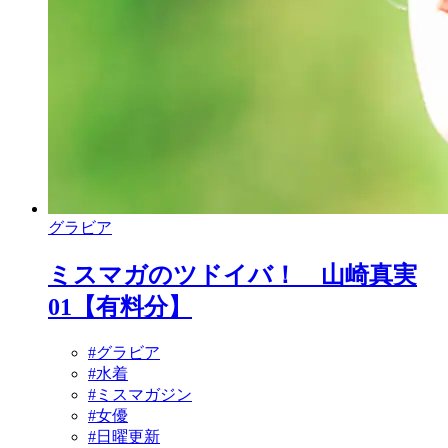
グラビア
ミスマガのツドイバ！ 山崎真実
01【有料分】
#グラビア
#水着
#ミスマガジン
#女優
#日曜更新