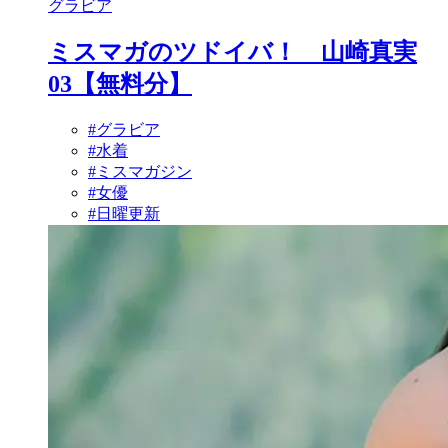
グラビア
ミスマガのツドイバ！ 山崎真実
03【無料分】
#グラビア
#水着
#ミスマガジン
#女優
#日曜更新