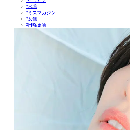
#グラビア
#水着
#ミスマガジン
#女優
#日曜更新