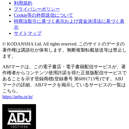
利用規約
プライバシーポリシー
Cookie等の外部送信について
特商法取引に基づく表示および資金決済法に基づく表
示
サイトマップ
© KODANSHA Ltd. All rights reserved. このサイトのデータの
著作権は講談社が保有します。無断複製転載放送等は禁止し
ます。
ABJマークは、この電子書店・電子書籍配信サービスが、著
作権者からコンテンツ使用許諾を得た正規版配信サービスで
あることを示す登録商標(登録番号 第6091713号)です。ABJ
マークの詳細、ABJマークを掲示しているサービスの一覧は
こちら。
https://aebs.or.jp/