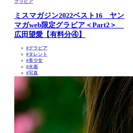
グラビア
ミスマガジン2022ベスト16 ヤン
マガweb限定グラビア＜Part2＞
広田望愛【有料分④】
#グラビア
#タレント
#美少女
#水着
#写真