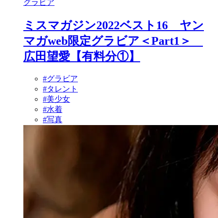
グラビア
ミスマガジン2022ベスト16 ヤン
マガweb限定グラビア＜Part1＞
広田望愛【有料分①】
#グラビア
#タレント
#美少女
#水着
#写真