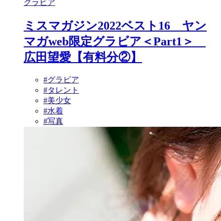
グラビア
ミスマガジン2022ベスト16 ヤン
マガweb限定グラビア＜Part1＞
広田望愛【有料分②】
#グラビア
#タレント
#美少女
#水着
#写真