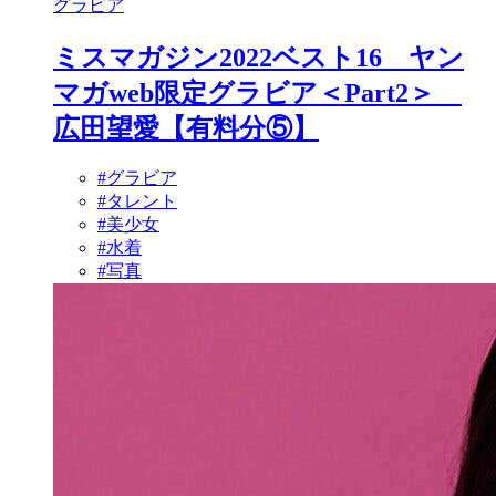
グラビア
ミスマガジン2022ベスト16 ヤン
マガweb限定グラビア＜Part2＞
広田望愛【有料分⑤】
#グラビア
#タレント
#美少女
#水着
#写真