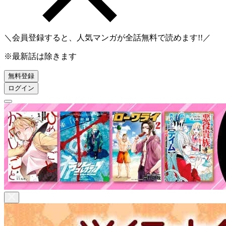
＼会員登録すると、人気マンガが
全話無料
で読めます!!／
※最新話は除きます
無料登録
ログイン