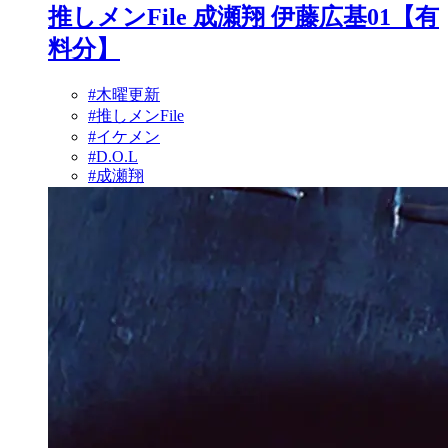
推しメンFile 成瀬翔 伊藤広基01【有
料分】
#木曜更新
#推しメンFile
#イケメン
#D.O.L
#成瀬翔