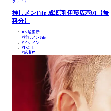
グラビア
推しメンFile 成瀬翔 伊藤広基01【無
料分】
#木曜更新
#推しメンFile
#イケメン
#D.O.L
#成瀬翔