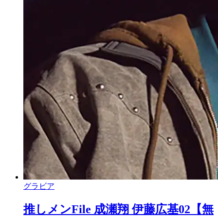
グラビア
推しメンFile 成瀬翔 伊藤広基02【無