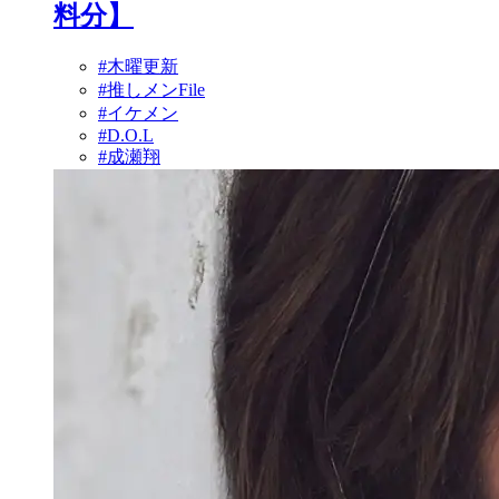
料分】
#木曜更新
#推しメンFile
#イケメン
#D.O.L
#成瀬翔