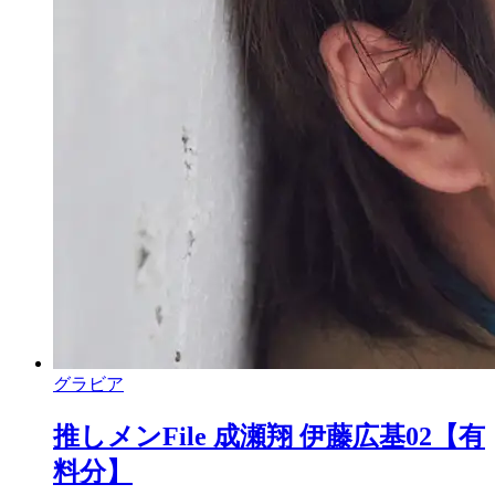
グラビア
推しメンFile 成瀬翔 伊藤広基02【有
料分】