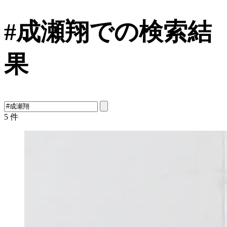
#成瀬翔での検索結
果
5
件