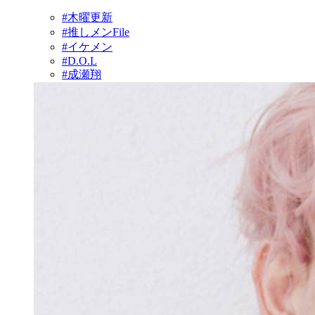
#木曜更新
#推しメンFile
#イケメン
#D.O.L
#成瀬翔