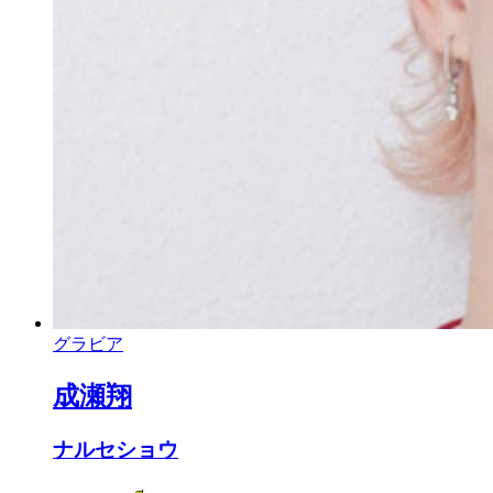
グラビア
成瀬翔
ナルセショウ