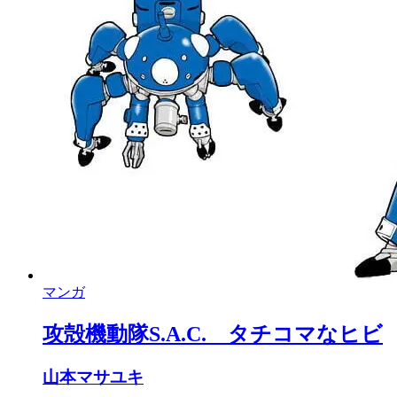
マンガ
攻殻機動隊S.A.C. タチコマなヒビ
山本マサユキ