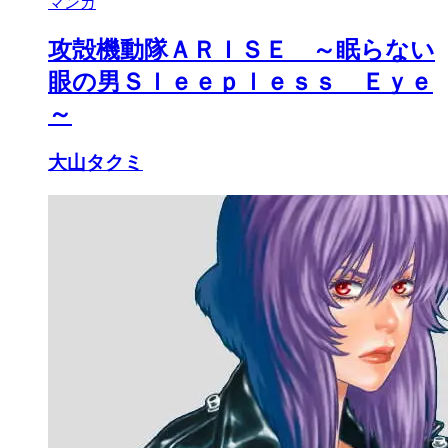
マンガ
攻殻機動隊ＡＲＩＳＥ ～眠らない
眼の男Ｓｌｅｅｐｌｅｓｓ Ｅｙｅ
～
大山タクミ