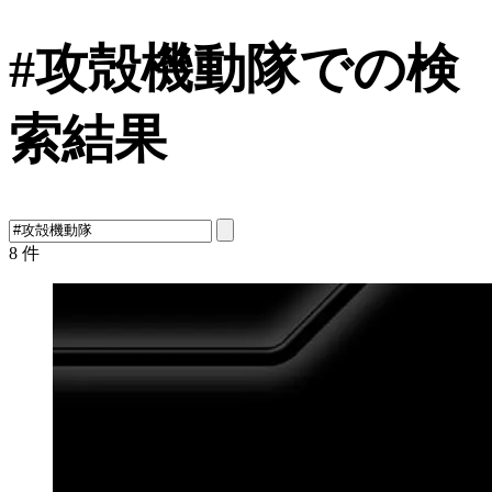
#攻殻機動隊での検
索結果
8
件