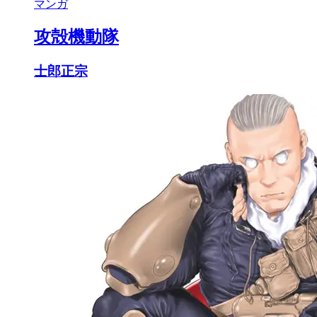
マンガ
攻殻機動隊
士郎正宗