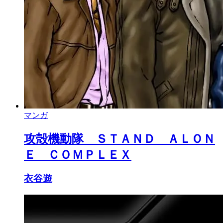
マンガ
攻殻機動隊 ＳＴＡＮＤ ＡＬＯＮ
Ｅ ＣＯＭＰＬＥＸ
衣谷遊