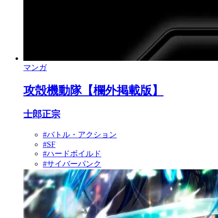
マンガ
攻殻機動隊【欄外掲載版】
士郎正宗
#バトル・アクション
#SF
#ハードボイルド
#サイバーパンク